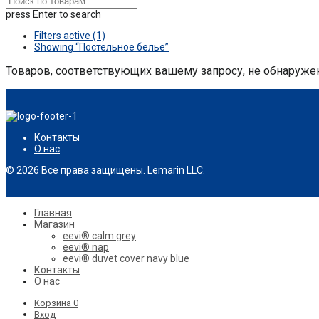
press
Enter
to search
Filters active
(1)
Showing
“Постельное белье”
Товаров, соответствующих вашему запросу, не обнаруже
Контакты
О нас
© 2026 Все права защищены. Lemarin LLC.
Главная
Магазин
eevi® calm grey
eevi® nap
eevi® duvet cover navy blue
Контакты
О нас
Корзина
0
Вход