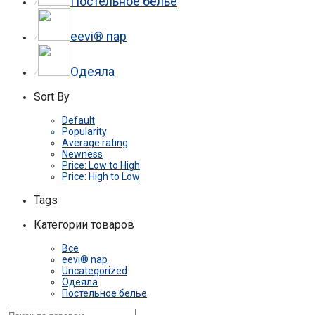
Постельное белье
⁄
eevi® nap
⁄
Одеяла
⁄
Sort By
Default
Popularity
Average rating
Newness
Price: Low to High
Price: High to Low
Tags
Категории товаров
Все
eevi® nap
Uncategorized
Одеяла
Постельное белье