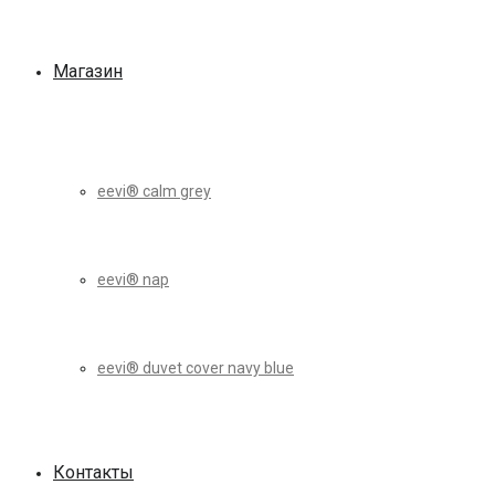
Магазин
eevi® calm grey
eevi® nap
eevi® duvet cover navy blue
Контакты