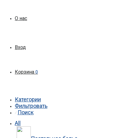
О нас
Вход
Корзина
0
Категории
Фильтровать
Поиск
⁄
All