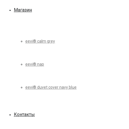
Магазин
eevi® calm grey
eevi® nap
eevi® duvet cover navy blue
Контакты