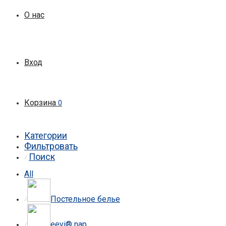
О нас
Вход
Корзина
0
Категории
Фильтровать
Поиск
⁄
All
Постельное белье
⁄
eevi® nap
⁄