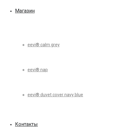
Магазин
eevi® calm grey
eevi® nap
eevi® duvet cover navy blue
Контакты