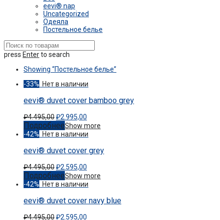
eevi® nap
Uncategorized
Одеяла
Постельное белье
press
Enter
to search
Showing
“Постельное белье”
-
33
%
eevi® duvet cover bamboo grey
₽
4.495,00
₽
2.995,00
Подробнее
Show more
-
42
%
eevi® duvet cover grey
₽
4.495,00
₽
2.595,00
Подробнее
Show more
-
42
%
eevi® duvet cover navy blue
₽
4.495,00
₽
2.595,00