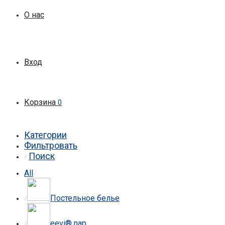
О нас
Вход
Корзина
0
Категории
Фильтровать
Поиск
⁄
All
Постельное белье
⁄
eevi® nap
⁄