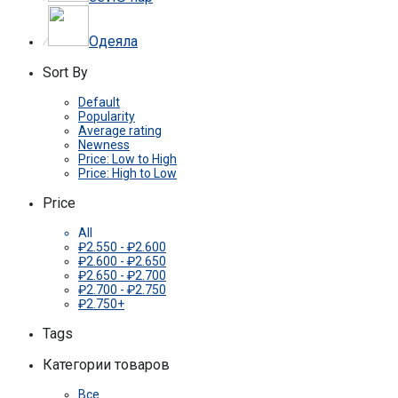
Одеяла
⁄
Sort By
Default
Popularity
Average rating
Newness
Price: Low to High
Price: High to Low
Price
All
₽
2.550
-
₽
2.600
₽
2.600
-
₽
2.650
₽
2.650
-
₽
2.700
₽
2.700
-
₽
2.750
₽
2.750
+
Tags
Категории товаров
Все